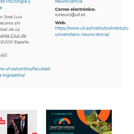
de Psicología y
Neurociencia
a
correo electrónico:
iuneuro@ull.es
r José Luis
web:
ecerra s/n
https://www.ull.es/institutos/instituto-
óbal de La
universitario-neurociencia/
anta Cruz de
38200
España
460
ww.ull.es/centros/facultad-
a-logopedia/