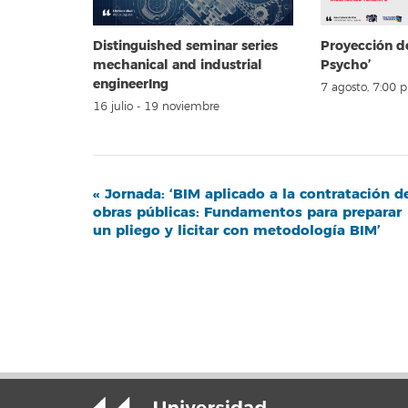
Distinguished seminar series
Proyección d
mechanical and industrial
Psycho’
engineerIng
7 agosto, 7:00 
16 julio
-
19 noviembre
Navegación
«
Jornada: ‘BIM aplicado a la contratación d
obras públicas: Fundamentos para preparar
del
un pliego y licitar con metodología BIM’
Evento