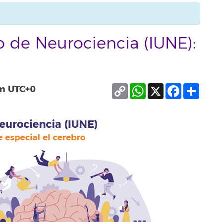
to de Neurociencia (IUNE):
Copy
WhatsApp
X
Facebook
Compa
m
UTC+0
Link