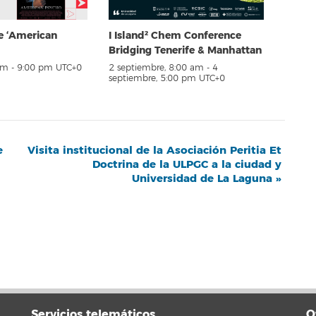
e ‘American
I Island² Chem Conference
Bridging Tenerife & Manhattan
pm
-
9:00 pm
UTC+0
2 septiembre, 8:00 am
-
4
septiembre, 5:00 pm
UTC+0
e
Visita institucional de la Asociación Peritia Et
Doctrina de la ULPGC a la ciudad y
Universidad de La Laguna
»
Servicios telemáticos
O