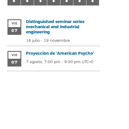
Distinguished seminar series
VIE
mechanical and industrial
07
engineerIng
16 julio
-
19 noviembre
Proyección de ‘American Psycho’
VIE
07
7 agosto, 7:00 pm
-
9:00 pm
UTC+0