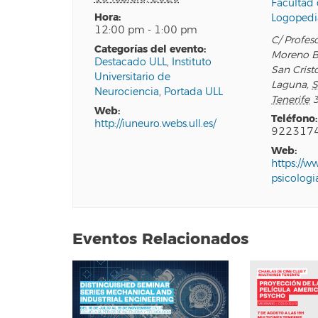
Facultad 
hora:
Logopedi
12:00 pm - 1:00 pm
C/ Profeso
categorías del evento:
Moreno B
Destacado ULL
,
Instituto
San Crist
Universitario de
Laguna
,
S
Neurociencia
,
Portada ULL
Tenerife
web:
teléfono:
http://iuneuro.webs.ull.es/
922317
web:
https://w
psicologi
Eventos Relacionados