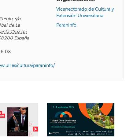
o
Vicerrectorado de Cultura y
Extensión Universitaria
Zerolo, s/n
óbal de La
Paraninfo
anta Cruz de
38200
España
96 08
ww.ull.es/cultura/paraninfo/