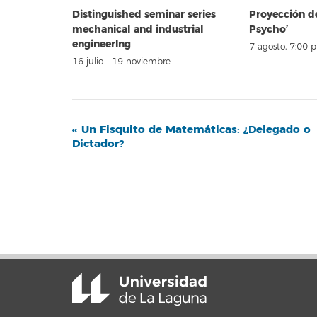
Distinguished seminar series
Proyección d
mechanical and industrial
Psycho’
engineerIng
7 agosto, 7:00 
16 julio
-
19 noviembre
Navegación
«
Un Fisquito de Matemáticas: ¿Delegado o
Dictador?
del
Evento