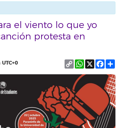
ra el viento lo que yo
 canción protesta en
Copy
WhatsApp
X
Facebook
Compa
m
UTC+0
Link