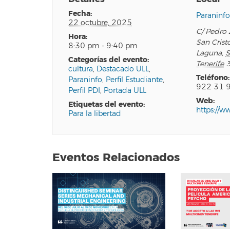
fecha:
Paraninf
22 octubre, 2025
C/ Pedro 
hora:
San Crist
8:30 pm - 9:40 pm
Laguna
,
S
categorías del evento:
Tenerife
cultura
,
Destacado ULL
,
teléfono:
Paraninfo
,
Perfil Estudiante
,
922 31 
Perfil PDI
,
Portada ULL
web:
etiquetas del evento:
https://w
Para la libertad
Eventos Relacionados