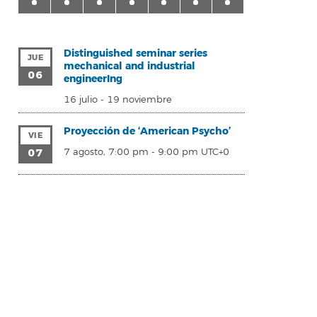
Distinguished seminar series
JUE
mechanical and industrial
06
engineerIng
16 julio
-
19 noviembre
Proyección de ‘American Psycho’
VIE
07
7 agosto, 7:00 pm
-
9:00 pm
UTC+0