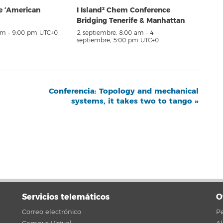
e ‘American
I Island² Chem Conference
Bridging Tenerife & Manhattan
pm
-
9:00 pm
UTC+0
2 septiembre, 8:00 am
-
4
septiembre, 5:00 pm
UTC+0
Conferencia: Topology and mechanical
systems, it takes two to tango
»
Servicios telemáticos
O
Correo electrónico
Pe