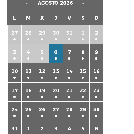
«
AGOSTO 2026
»
L
M
X
J
V
S
D
27
28
29
30
31
1
2
3
4
5
6
7
8
9
rtir
10
11
12
13
14
15
16
17
18
19
20
21
22
23
24
25
26
27
28
29
30
31
1
2
3
4
5
6