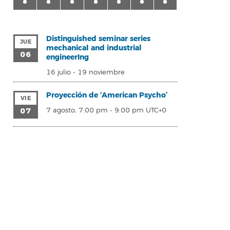
Distinguished seminar series
JUE
mechanical and industrial
06
engineerIng
16 julio
-
19 noviembre
Proyección de ‘American Psycho’
VIE
07
7 agosto, 7:00 pm
-
9:00 pm
UTC+0