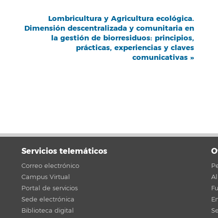
Lombricultura y Agricultura ecológica.
Dimensión descentralizada y comunitaria en
la gestión de biorresiduos: principios,
prácticas, experiencias y claves
comunicativas
»
Servicios telemáticos
O
Correo electrónico
Pe
Campus Virtual
A
Portal de servicios
F
Sede electrónica
En
Biblioteca digital
Se