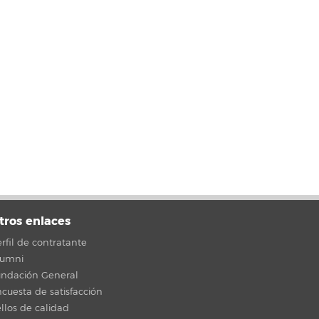
tros enlaces
rfil de contratante
lumni
undación General
cuesta de satisfacción
llos de calidad