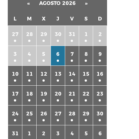
«
AGOSTO 2026
»
L
M
X
J
V
S
D
27
28
29
30
31
1
2
3
4
5
6
7
8
9
rtir
10
11
12
13
14
15
16
17
18
19
20
21
22
23
24
25
26
27
28
29
30
31
1
2
3
4
5
6