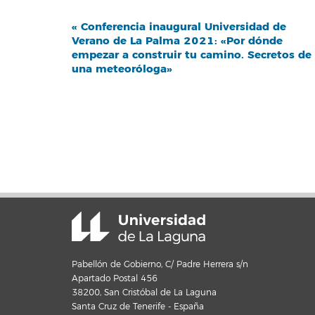
Navegación
«
Conferencia inaugural Universidad de
Verano de La Palma 2021: «Por dónde
del
empezar a construir tu camino. Secretos de
Evento
una meteoróloga»
Pabellón de Gobierno, C/ Padre Herrera s/n
Apartado Postal 456
38200, San Cristóbal de La Laguna
Santa Cruz de Tenerife - España