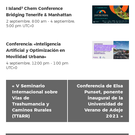
I Island² Chem Conference
Bridging Tenerife & Manhattan
2 septiembre, 8:00 am
-
4 septiembre,
5:00 pm
UTC+0
Conferencia: «Inteligencia
Artificial y Optimización en
Movilidad Urbana»
4 septiembre, 12:00 pm
-
1:00 pm
UTC+0
Navegación
«
V Seminario
Conferencia de Elsa
del
Internacional sobre
Punset, ponente
Vías de
inaugural de la
Evento
Trashumancia y
Universidad de
Caminos Rurales
Verano de Adeje
(TT&RR)
2021
»