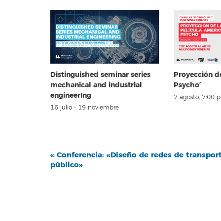
Distinguished seminar series
Proyección d
mechanical and industrial
Psycho’
engineerIng
7 agosto, 7:00 
16 julio
-
19 noviembre
Navegación
«
Conferencia: «Diseño de redes de transpor
público»
del
Evento