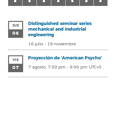
Distinguished seminar series
JUE
mechanical and industrial
06
engineerIng
16 julio
-
19 noviembre
Proyección de ‘American Psycho’
VIE
07
7 agosto, 7:00 pm
-
9:00 pm
UTC+0