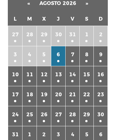
«
AGOSTO 2026
»
L
M
X
J
V
S
D
27
28
29
30
31
1
2
3
4
5
6
7
8
9
rtir
10
11
12
13
14
15
16
17
18
19
20
21
22
23
24
25
26
27
28
29
30
31
1
2
3
4
5
6