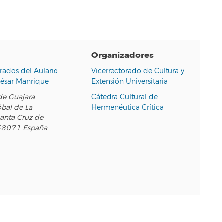
Organizadores
rados del Aulario
Vicerrectorado de Cultura y
César Manrique
Extensión Universitaria
e Guajara
Cátedra Cultural de
óbal de La
Hermenéutica Crítica
anta Cruz de
38071
España