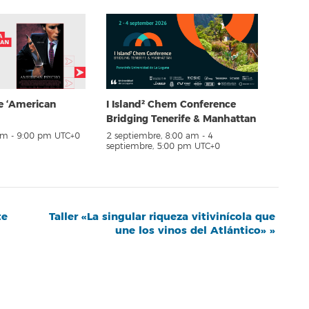
e ‘American
I Island² Chem Conference
Bridging Tenerife & Manhattan
pm
-
9:00 pm
UTC+0
2 septiembre, 8:00 am
-
4
septiembre, 5:00 pm
UTC+0
te
Taller «La singular riqueza vitivinícola que
une los vinos del Atlántico»
»