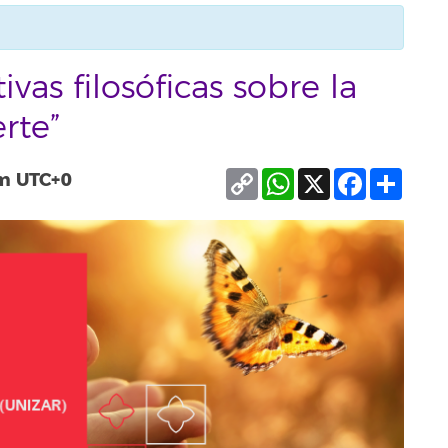
vas filosóficas sobre la
rte”
Copy
WhatsApp
X
Facebook
Compa
m
UTC+0
Link