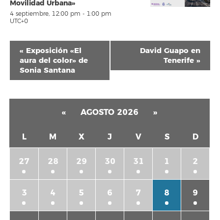
Movilidad Urbana»
4 septiembre, 12:00 pm
-
1:00 pm
UTC+0
Navegación
«
Exposición «El
David Guapo en
del
aura del color» de
Tenerife
»
Sonia Santana
Evento
«
AGOSTO 2026
»
L
M
X
J
V
S
D
27
28
29
30
31
1
2
3
4
5
6
7
8
9