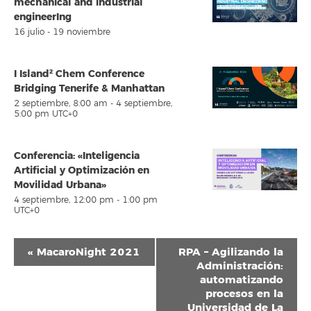
mechanical and industrial
engineerIng
16 julio
-
19 noviembre
I Island² Chem Conference
Bridging Tenerife & Manhattan
2 septiembre, 8:00 am
-
4 septiembre,
5:00 pm
UTC+0
Conferencia: «Inteligencia
Artificial y Optimización en
Movilidad Urbana»
4 septiembre, 12:00 pm
-
1:00 pm
UTC+0
Navegación
«
MacaroNight 2021
RPA – Agilizando la
del
Administración:
automatizando
Evento
procesos en la
Universidad de La