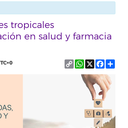
s tropicales
ción en salud y farmacia
Copy
WhatsApp
X
Facebook
Compa
TC+0
Link