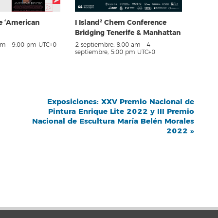
e ‘American
I Island² Chem Conference
Bridging Tenerife & Manhattan
pm
-
9:00 pm
UTC+0
2 septiembre, 8:00 am
-
4
septiembre, 5:00 pm
UTC+0
Exposiciones: XXV Premio Nacional de
Pintura Enrique Lite 2022 y III Premio
Nacional de Escultura María Belén Morales
2022
»