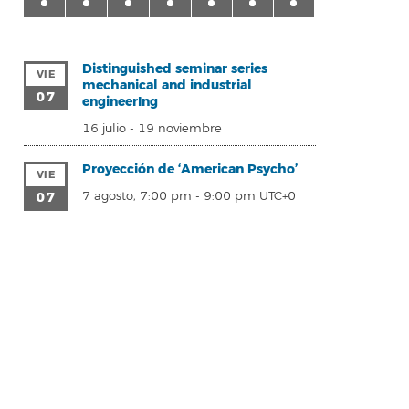
Distinguished seminar series
VIE
mechanical and industrial
07
engineerIng
16 julio
-
19 noviembre
Proyección de ‘American Psycho’
VIE
07
7 agosto, 7:00 pm
-
9:00 pm
UTC+0