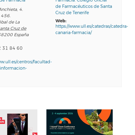
 de Farmacia
Farmacia. Colegio Oficial
de Farmacéuticos de Santa
nchieta, 4.
Cruz de Tenerife
 456.
web:
óbal de La
https://www.ull.es/catedras/catedra-
anta Cruz de
canaria-farmacia/
38200
España
2 31 84 60
ww.ull.es/centros/facultad-
/informacion-