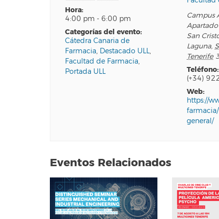
Facultad
hora:
Campus A
4:00 pm - 6:00 pm
Apartado
categorías del evento:
San Crist
Cátedra Canaria de
Laguna
,
S
Farmacia
,
Destacado ULL
,
Tenerife
Facultad de Farmacia
,
teléfono:
Portada ULL
(+34) 92
web:
https://w
farmacia
general/
Eventos Relacionados