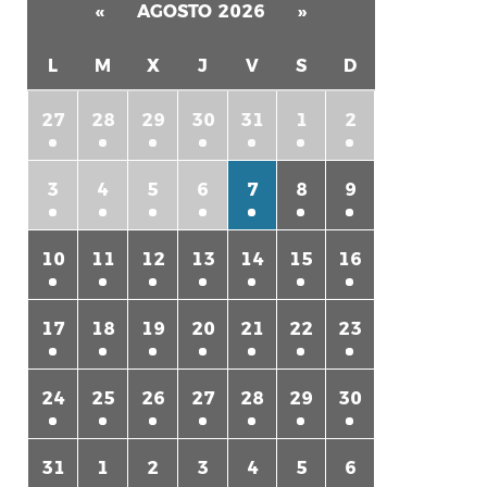
«
AGOSTO 2026
»
L
M
X
J
V
S
D
27
28
29
30
31
1
2
3
4
5
6
7
8
9
rtir
10
11
12
13
14
15
16
17
18
19
20
21
22
23
24
25
26
27
28
29
30
31
1
2
3
4
5
6