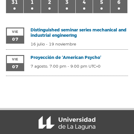
31
1
2
3
4
5
6
Distinguished seminar series mechanical and
VIE
industrial engineerIng
07
16 julio
-
19 noviembre
Proyección de ‘American Psycho’
VIE
07
7 agosto, 7:00 pm
-
9:00 pm
UTC+0