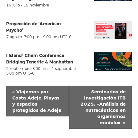
16 julio
-
19 noviembre
Proyección de ‘American
Psycho’
7 agosto, 7:00 pm
-
9:00 pm
UTC+0
I Island² Chem Conference
Bridging Tenerife & Manhattan
2 septiembre, 8:00 am
-
4 septiembre,
5:00 pm
UTC+0
Navegación
«
Viajemos por
Seminarios de
del
Costa Adeje: Playas
Investigación ITB
y espacios
2025: «Análisis de
Evento
protegidos de Adeje
nutracéuticos en
organismos
modelo».
»