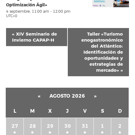
Optimización Ágil»
4 septiembre, 11:00 am
-
12:00 pm
UTC+0
Navegación
«
XIV Seminario de
Taller «Turismo
del
Invierno CAPAP-H
enogastronómico
del Atlántico:
Evento
Identificación de
oportunidades y
estrategias de
mercado»
»
«
AGOSTO 2026
»
L
M
X
J
V
S
D
27
28
29
30
31
1
2