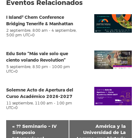
Eventos Relacionados
I Island² Chem Conference
Bridging Tenerife & Manhattan
2 septiembre, 8:00 am
-
4 septiembre,
5:00 pm
UTC+0
Edu Soto “Más vale solo que
ciento volando Revolution”
5 septiembre, 8:30 pm
-
10:00 pm
UTC+0
Solemne Acto de Apertura del
Curso Académico 2026-2027
11 septiembre, 11:00 am
-
1:00 pm
UTC+0
Navegación
«
?? Seminario – IV
América y la
del
Simposio
Universidad de La