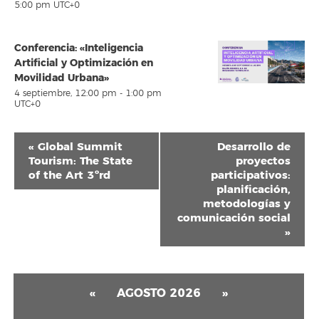
5:00 pm
UTC+0
Conferencia: «Inteligencia
Artificial y Optimización en
Movilidad Urbana»
4 septiembre, 12:00 pm
-
1:00 pm
UTC+0
Navegación
«
Global Summit
Desarrollo de
del
Tourism: The State
proyectos
of the Art 3ºrd
participativos:
Evento
planificación,
metodologías y
comunicación social
»
«
AGOSTO 2026
»