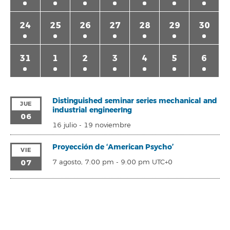
24
25
26
27
28
29
30
31
1
2
3
4
5
6
Distinguished seminar series mechanical and
JUE
industrial engineerIng
06
16 julio
-
19 noviembre
Proyección de ‘American Psycho’
VIE
07
7 agosto, 7:00 pm
-
9:00 pm
UTC+0