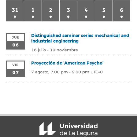
31
1
2
3
4
5
6
Distinguished seminar series mechanical and
JUE
industrial engineerIng
06
16 julio
-
19 noviembre
Proyección de ‘American Psycho’
VIE
07
7 agosto, 7:00 pm
-
9:00 pm
UTC+0