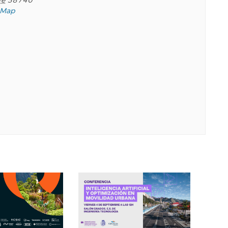
fe
38740
 Map