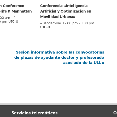
em Conference
Conferencia: «Inteligencia
erife & Manhattan
Artificial y Optimización en
Movilidad Urbana»
8:00 am
-
4
00 pm
UTC+0
4 septiembre, 12:00 pm
-
1:00 pm
UTC+0
Sesión informativa sobre las convocatorias
de plazas de ayudante doctor y profesorado
asociado de la ULL
»
Servicios telemáticos
O