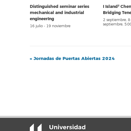
Distinguished seminar series
I Island² Ch
mechanical and industrial
Bridging Ten
engineerIng
2 septiembre, 
septiembre, 5:
16 julio
-
19 noviembre
Navegación
«
Jornadas de Puertas Abiertas 2024
del
Evento