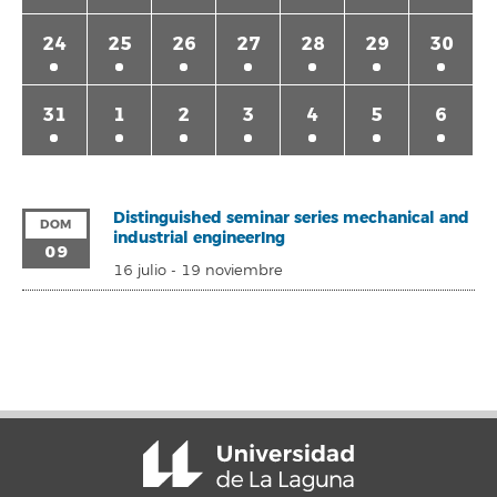
24
25
26
27
28
29
30
31
1
2
3
4
5
6
Distinguished seminar series mechanical and
DOM
industrial engineerIng
09
16 julio
-
19 noviembre