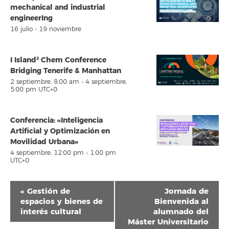
mechanical and industrial
engineerIng
16 julio
-
19 noviembre
I Island² Chem Conference
Bridging Tenerife & Manhattan
2 septiembre, 8:00 am
-
4 septiembre,
5:00 pm
UTC+0
Conferencia: «Inteligencia
Artificial y Optimización en
Movilidad Urbana»
4 septiembre, 12:00 pm
-
1:00 pm
UTC+0
Navegación
«
Gestión de
Jornada de
del
espacios y bienes de
Bienvenida al
interés cultural
alumnado del
Evento
Máster Universitario