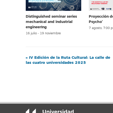
Distinguished seminar series
Proyección d
mechanical and industrial
Psycho’
engineerIng
7 agosto, 7:00 
16 julio
-
19 noviembre
Navegación
«
IV Edición de la Ruta Cultural: La calle de
las cuatro universidades 2025
del
Evento