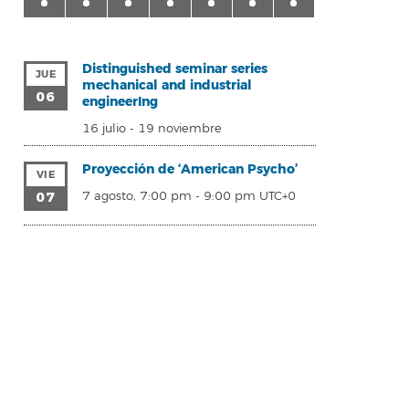
Distinguished seminar series
JUE
mechanical and industrial
06
engineerIng
16 julio
-
19 noviembre
Proyección de ‘American Psycho’
VIE
07
7 agosto, 7:00 pm
-
9:00 pm
UTC+0