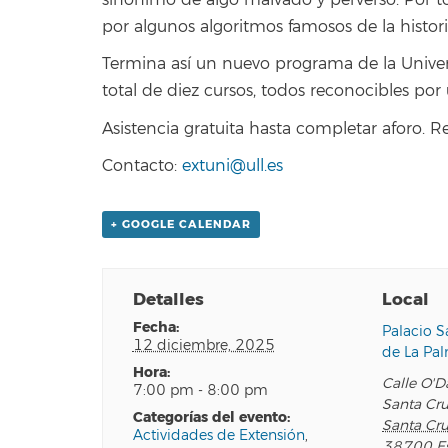
sinónimo de algo malvado y perverso. Por to
por algunos algoritmos famosos de la histori
Termina así un nuevo programa de la Unive
total de diez cursos, todos reconocibles por
Asistencia gratuita hasta completar aforo. R
Contacto:
extuni@ull.es
+ GOOGLE CALENDAR
Detalles
Local
fecha:
Palacio S
12 diciembre, 2025
de La Pa
hora:
Calle O'D
7:00 pm - 8:00 pm
Santa Cr
categorías del evento:
Santa Cru
Actividades de Extensión
,
38700
E