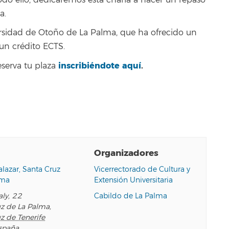
do ello, dedicaremos esta charla a hacer un repaso
a.
rsidad de Otoño de La Palma, que ha ofrecido un
 un crédito ECTS.
inscribiéndote aquí
.
eserva tu plaza
Organizadores
alazar, Santa Cruz
Vicerrectorado de Cultura y
lma
Extensión Universitaria
aly, 22
Cabildo de La Palma
uz de La Palma
,
z de Tenerife
spaña