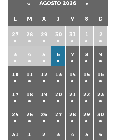
«
AGOSTO 2026
»
L
M
X
J
V
S
D
27
28
29
30
31
1
2
3
4
5
6
7
8
9
rtir
10
11
12
13
14
15
16
17
18
19
20
21
22
23
24
25
26
27
28
29
30
31
1
2
3
4
5
6