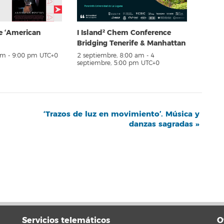
e ‘American
I Island² Chem Conference
Bridging Tenerife & Manhattan
pm
-
9:00 pm
UTC+0
2 septiembre, 8:00 am
-
4
septiembre, 5:00 pm
UTC+0
‘Trazos de luz en movimiento’. Música y
danzas sagradas
»
Servicios telemáticos
O