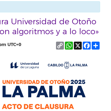
ura Universidad de Otoño
n algoritmos y a lo loco»
Copy
WhatsApp
X
Facebook
Compa
 pm
UTC+0
Link