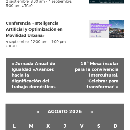
2 septiembre, 8:00 am
-
4 septiembre,
5:00 pm
UTC+0
Conferencia: «Inteligencia
Artificial y Optimización en
Movilidad Urbana»
4 septiembre, 12:00 pm
-
1:00 pm
UTC+0
Navegación
«
Jornada Anual de
18ª Mesa insular
del
Igualdad «Avances
para la convivencia
hacia la
intercultural:
Evento
dignificación del
‘Celebrar para
trabajo doméstico»
transformar’
»
«
AGOSTO 2026
»
L
M
X
J
V
S
D