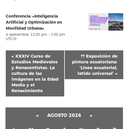
Conferencia: «Inteligencia
Artificial y Optimización en
Movilidad Urbana»
4 septiembre, 12:00 pm
-
1:00 pm
UTC+0
Navegación
«
XXXIV Curso de
?? Exposición de
del
Estudios Medievales
pintura ecuatoriana:
y Renacentistas. La
‘Línea ecuatorial,
Evento
cultura de las
latido universal’
»
imágenes en la Edad
Media y el
Renacimiento
«
AGOSTO 2026
»