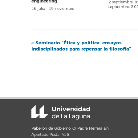
engineerIng
2 septiembre, 
septiembre, 5:
16 julio
-
19 noviembre
Navegación
«
Seminario “Ética y política: ensayos
indisciplinados para repensar la filosofía”
del
Evento
Pabellón de Gobierno, C/ Padre Herrera s/n
Apartado Postal 456