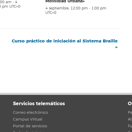
Movilidad Urbana»
8:00 am
-
4
00 pm
UTC+0
4 septiembre, 12:00 pm
-
1:00 pm
UTC+0
Curso práctico de iniciación al Sistema Braille
»
Servicios telemáticos
O
Correo electrónico
Pe
Campus Virtual
A
Portal de servicios
F