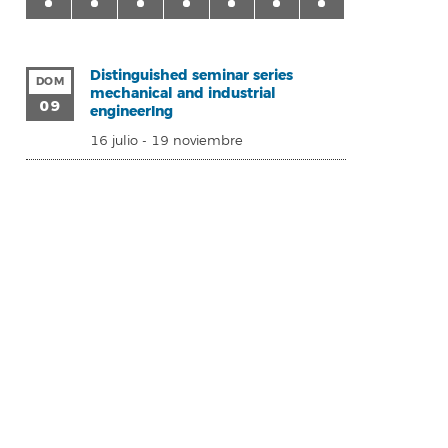
Distinguished seminar series
DOM
mechanical and industrial
09
engineerIng
16 julio
-
19 noviembre