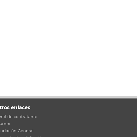
tros enlaces
rfil de contratante
lumni
undación General