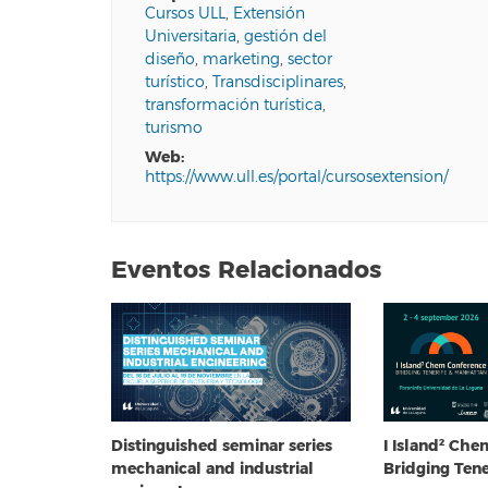
Cursos ULL
,
Extensión
Universitaria
,
gestión del
diseño
,
marketing
,
sector
turístico
,
Transdisciplinares
,
transformación turística
,
turismo
web:
https://www.ull.es/portal/cursosextension/
Eventos Relacionados
Distinguished seminar series
I Island² Ch
mechanical and industrial
Bridging Ten