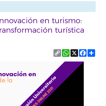
innovación en turismo:
ransformación turística
Copy
WhatsApp
X
Facebook
Compa
Link