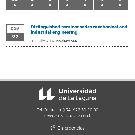
Distinguished seminar series mechanical and
DOM
industrial engineerIng
09
16 julio
-
19 noviembre
Tel. Centralita: (+34) 922 31 90 00
Horario: L-V, 8:00 a 21:00 h
Emergencias