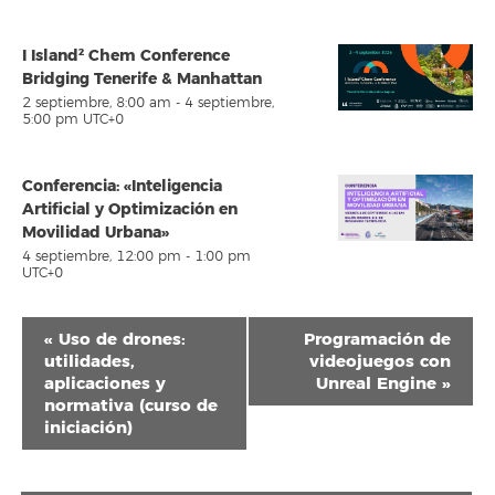
I Island² Chem Conference
Bridging Tenerife & Manhattan
2 septiembre, 8:00 am
-
4 septiembre,
5:00 pm
UTC+0
Conferencia: «Inteligencia
Artificial y Optimización en
Movilidad Urbana»
4 septiembre, 12:00 pm
-
1:00 pm
UTC+0
Navegación
«
Uso de drones:
Programación de
del
utilidades,
videojuegos con
aplicaciones y
Unreal Engine
»
Evento
normativa (curso de
iniciación)