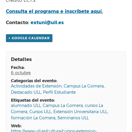
crédito ECTS.
Consulta el programa e inscríbete aquí.
Contacto:
extuni@ull.es
+ GOOGLE CALENDAR
Detalles
fecha:
6 octubre
categorías del evento:
Actividades de Extensión
,
Campus La Gomera
,
Destacado ULL
,
Perfil Estudiante
etiquetas del evento:
alumnado ULL
,
Campus La Gomera
,
cursos La
Gomera
,
Cursos ULL
,
Extensión Universitaria ULL
,
formación La Gomera
,
Seminarios ULL
web:
https://www.ull.es/cultura/cursos-extension-