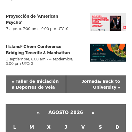
Proyección de ‘American
Psycho’
7 agosto, 7:00 pm
-
9:00 pm
UTC+0
I Island² Chem Conference
Bridging Tenerife & Manhattan
2 septiembre, 8:00 am
-
4 septiembre,
5:00 pm
UTC+0
Navegación
«
Taller de Iniciación
Jornada: Back to
del
a Deportes de Vela
University
»
Evento
«
AGOSTO 2026
»
L
M
X
J
V
S
D