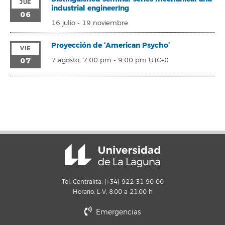
JUE
industrial engineerIng
06
16 julio
-
19 noviembre
Proyección de ‘American Psycho’
VIE
07
7 agosto, 7:00 pm
-
9:00 pm
UTC+0
Tel. Centralita: (+34) 922 31 90 00
Horario: L-V, 8:00 a 21:00 h
Emergencias