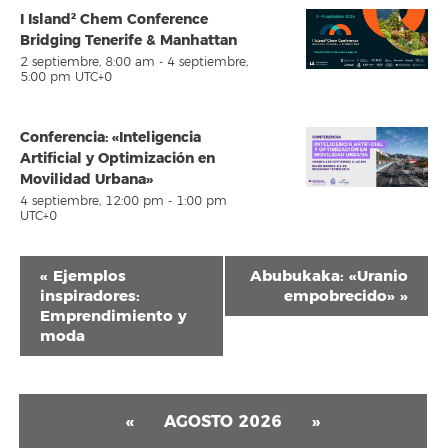
I Island² Chem Conference
Bridging Tenerife & Manhattan
2 septiembre, 8:00 am
-
4 septiembre,
5:00 pm
UTC+0
Conferencia: «Inteligencia
Artificial y Optimización en
Movilidad Urbana»
4 septiembre, 12:00 pm
-
1:00 pm
UTC+0
Navegación
«
Ejemplos
Abubukaka: «Uranio
del
inspiradores:
empobrecido»
»
Emprendimiento y
Evento
moda
«
AGOSTO 2026
»