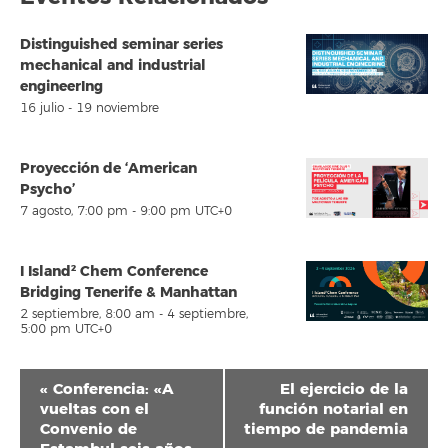
Distinguished seminar series
mechanical and industrial
engineerIng
16 julio
-
19 noviembre
Proyección de ‘American
Psycho’
7 agosto, 7:00 pm
-
9:00 pm
UTC+0
I Island² Chem Conference
Bridging Tenerife & Manhattan
2 septiembre, 8:00 am
-
4 septiembre,
5:00 pm
UTC+0
Navegación
«
Conferencia: «A
El ejercicio de la
del
vueltas con el
función notarial en
Convenio de
tiempo de pandemia
Evento