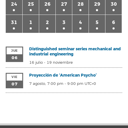
24
25
26
27
28
29
30
31
1
2
3
4
5
6
Distinguished seminar series mechanical and
JUE
industrial engineerIng
06
16 julio
-
19 noviembre
Proyección de ‘American Psycho’
VIE
07
7 agosto, 7:00 pm
-
9:00 pm
UTC+0