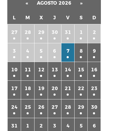
«
AGOSTO 2026
»
L
M
X
J
V
S
D
27
28
29
30
31
1
2
3
4
5
6
7
8
9
rtir
10
11
12
13
14
15
16
17
18
19
20
21
22
23
24
25
26
27
28
29
30
31
1
2
3
4
5
6