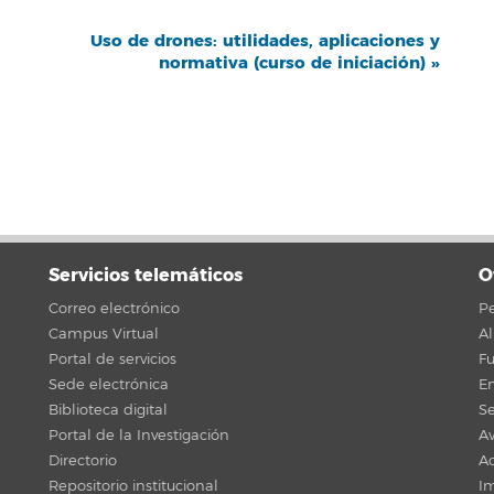
Uso de drones: utilidades, aplicaciones y
normativa (curso de iniciación)
»
Servicios telemáticos
O
Correo electrónico
Pe
Campus Virtual
A
Portal de servicios
F
Sede electrónica
En
Biblioteca digital
Se
Portal de la Investigación
Av
Directorio
Ac
Repositorio institucional
Im