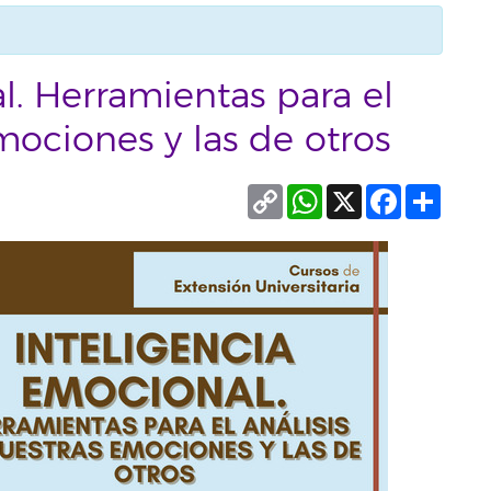
l. Herramientas para el
mociones y las de otros
Copy
WhatsApp
X
Facebook
Compa
Link