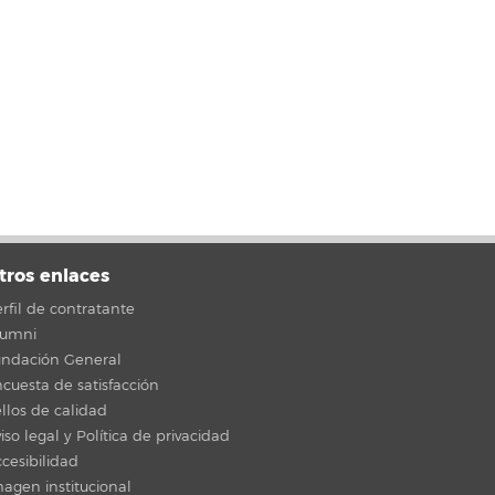
tros enlaces
rfil de contratante
lumni
undación General
cuesta de satisfacción
llos de calidad
iso legal y Política de privacidad
cesibilidad
agen institucional