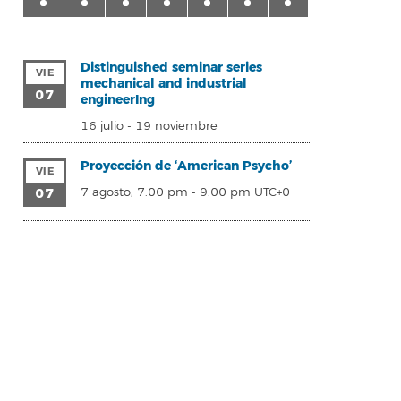
Distinguished seminar series
VIE
mechanical and industrial
07
engineerIng
16 julio
-
19 noviembre
Proyección de ‘American Psycho’
VIE
07
7 agosto, 7:00 pm
-
9:00 pm
UTC+0