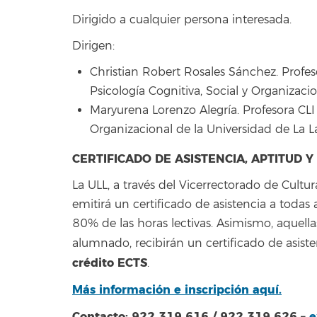
Dirigido a cualquier persona interesada.
Dirigen:
Christian Robert Rosales Sánchez. Prof
Psicología Cognitiva, Social y Organizaci
Maryurena Lorenzo Alegría. Profesora CLI
Organizacional de la Universidad de La L
CERTIFICADO DE ASISTENCIA, APTITUD 
La ULL, a través del Vicerrectorado de Cultu
emitirá un certificado de asistencia a toda
80% de las horas lectivas. Asimismo, aquel
alumnado, recibirán un certificado de asist
crédito ECTS
.
Más información e inscripción aquí.
Contacto: 922 319 616 / 922 319 626 –
e