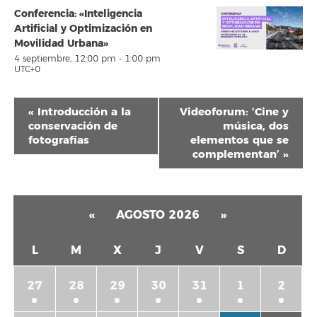
Conferencia: «Inteligencia
Artificial y Optimización en
Movilidad Urbana»
4 septiembre, 12:00 pm
-
1:00 pm
UTC+0
Navegación
«
Introducción a la
Videoforum: ‘Cine y
del
conservación de
música, dos
fotografías
elementos que se
Evento
complementan’
»
«
AGOSTO 2026
»
L
M
X
J
V
S
D
27
28
29
30
31
1
2