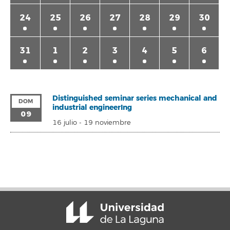
24
25
26
27
28
29
30
31
1
2
3
4
5
6
Distinguished seminar series mechanical and
DOM
industrial engineerIng
09
16 julio
-
19 noviembre