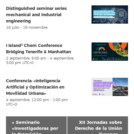
Distinguished seminar series
mechanical and industrial
engineerIng
16 julio
-
19 noviembre
I Island² Chem Conference
Bridging Tenerife & Manhattan
2 septiembre, 8:00 am
-
4 septiembre,
5:00 pm
UTC+0
Conferencia: «Inteligencia
Artificial y Optimización en
Movilidad Urbana»
4 septiembre, 12:00 pm
-
1:00 pm
UTC+0
Navegación
«
Seminario
XII Jornadas sobre
del
«Investigadoras por
Derecho de la Unión