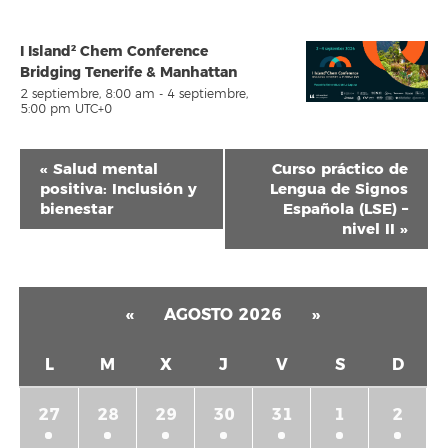
I Island² Chem Conference
Bridging Tenerife & Manhattan
2 septiembre, 8:00 am
-
4 septiembre,
5:00 pm
UTC+0
Navegación
«
Salud mental
Curso práctico de
del
positiva: Inclusión y
Lengua de Signos
bienestar
Española (LSE) –
Evento
nivel II
»
«
AGOSTO 2026
»
L
M
X
J
V
S
D
27
28
29
30
31
1
2