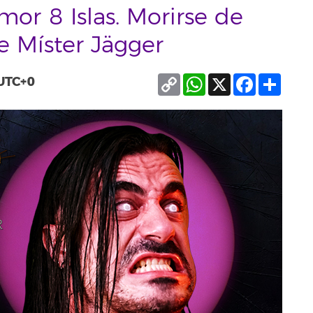
umor 8 Islas. Morirse de
e Míster Jägger
Copy
WhatsApp
X
Facebook
Compa
UTC+0
Link