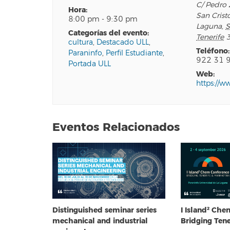
C/ Pedro 
hora:
San Crist
8:00 pm - 9:30 pm
Laguna
,
S
categorías del evento:
Tenerife
cultura
,
Destacado ULL
,
teléfono:
Paraninfo
,
Perfil Estudiante
,
922 31 
Portada ULL
web:
https://w
Eventos Relacionados
Distinguished seminar series
I Island² Ch
mechanical and industrial
Bridging Ten