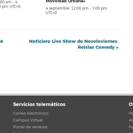
Movilidad Urbana»
8:00 am
-
4
00 pm
UTC+0
4 septiembre, 12:00 pm
-
1:00 pm
UTC+0
de
Noticiero Live Show de Nosoloviernes.
Reíslas Comedy
»
Servicios telemáticos
O
Correo electrónico
Pe
Campus Virtual
A
Portal de servicios
F