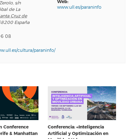
web:
Zerolo, s/n
www.ull.es/paraninfo
óbal de La
anta Cruz de
38200
España
96 08
ww.ull.es/cultura/paraninfo/
em Conference
Conferencia: «Inteligencia
erife & Manhattan
Artificial y Optimización en