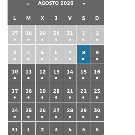
«
AGOSTO 2026
»
L
M
X
J
V
S
D
27
28
29
30
31
1
2
rtir
3
4
5
6
7
8
9
10
11
12
13
14
15
16
17
18
19
20
21
22
23
24
25
26
27
28
29
30
31
1
2
3
4
5
6