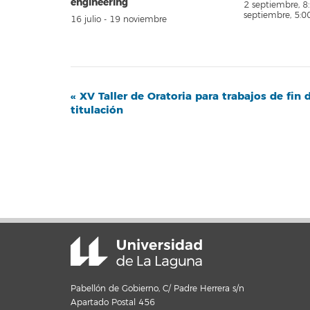
engineerIng
2 septiembre, 
septiembre, 5:
16 julio
-
19 noviembre
Navegación
«
XV Taller de Oratoria para trabajos de fin 
titulación
del
Evento
Pabellón de Gobierno, C/ Padre Herrera s/n
Apartado Postal 456