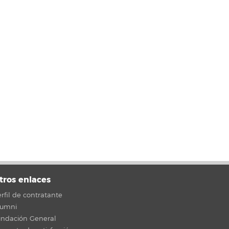
tros enlaces
rfil de contratante
lumni
undación General