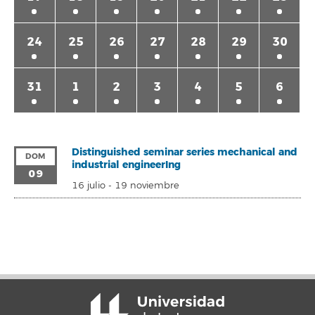
24
25
26
27
28
29
30
31
1
2
3
4
5
6
Distinguished seminar series mechanical and
DOM
industrial engineerIng
09
16 julio
-
19 noviembre