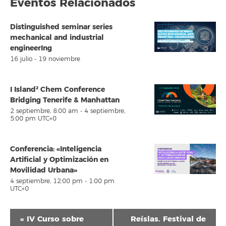
Eventos Relacionados
Distinguished seminar series
mechanical and industrial
engineerIng
16 julio
-
19 noviembre
I Island² Chem Conference
Bridging Tenerife & Manhattan
2 septiembre, 8:00 am
-
4 septiembre,
5:00 pm
UTC+0
Conferencia: «Inteligencia
Artificial y Optimización en
Movilidad Urbana»
4 septiembre, 12:00 pm
-
1:00 pm
UTC+0
Navegación
«
IV Curso sobre
Reíslas. Festival de