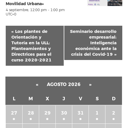
Movilidad Urbana»
4 septiembre, 12:00 pm
-
1:00 pm
UTC+0
Navegación
«
Los plantes de
Seminario desarrollo
del
Orientación y
empresarial:
Tutoría en la ULL:
Inteligencia
Evento
Planteamientos y
económica ante la
Directrices para el
crisis del Covid-19
»
curso 2020-2021
«
AGOSTO 2026
»
L
M
X
J
V
S
D
27
28
29
30
31
1
2