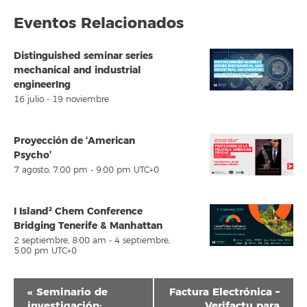
Eventos Relacionados
Distinguished seminar series
mechanical and industrial
engineerIng
16 julio
-
19 noviembre
Proyección de ‘American
Psycho’
7 agosto, 7:00 pm
-
9:00 pm
UTC+0
I Island² Chem Conference
Bridging Tenerife & Manhattan
2 septiembre, 8:00 am
-
4 septiembre,
5:00 pm
UTC+0
Navegación
«
Seminario de
Factura Electrónica –
del
investigación:
Verifactu para