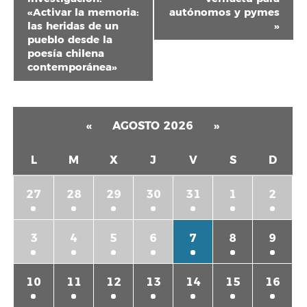
«Activar la memoria:
autónomos y pymes
Evento
las heridas de un
»
pueblo desde la
poesía chilena
contemporánea»
«
AGOSTO 2026
»
L
M
X
J
V
S
D
27
28
29
30
31
1
2
3
4
5
6
7
8
9
10
11
12
13
14
15
16