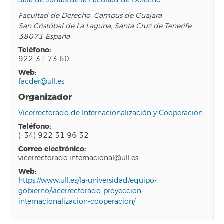
Sala de Juntas de la Facultad de Derecho
Facultad de Derecho. Campus de Guajara
San Cristóbal de La Laguna
,
Santa Cruz de Tenerife
38071
España
teléfono:
922 31 73 60
web:
facder@ull.es
Organizador
Vicerrectorado de Internacionalización y Cooperación
teléfono:
(+34) 922 31 96 32
correo electrónico:
vicerrectorado.internacional@ull.es
web:
https://www.ull.es/la-universidad/equipo-
gobierno/vicerrectorado-proyeccion-
internacionalizacion-cooperacion/