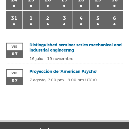
31
1
2
3
4
5
6
Distinguished seminar series mechanical and
VIE
industrial engineerIng
07
16 julio
-
19 noviembre
Proyección de ‘American Psycho’
VIE
07
7 agosto, 7:00 pm
-
9:00 pm
UTC+0