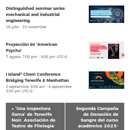
Distinguished seminar series
mechanical and industrial
engineerIng
16 julio
-
19 noviembre
Proyección de ‘American
Psycho’
7 agosto, 7:00 pm
-
9:00 pm
UTC+0
I Island² Chem Conference
Bridging Tenerife & Manhattan
2 septiembre, 8:00 am
-
4 septiembre,
5:00 pm
UTC+0
Navegación
«
‘Una inspectora
Segunda Campaña
del
llama’ de Tenerife
de Donación de
Noir. Asociación de
Sangre del curso
Evento
Teatro de Filología
académico 2023-