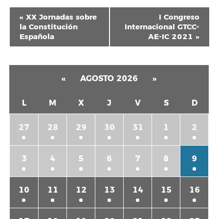
Navegación
«
XX Jornadas sobre
I Congreso
del
la Constitución
Internacional GTCC-
Española
AE-IC 2021
»
Evento
«
AGOSTO 2026
»
L
M
X
J
V
S
D
27
28
29
30
31
1
2
3
4
5
6
7
8
9
10
11
12
13
14
15
16