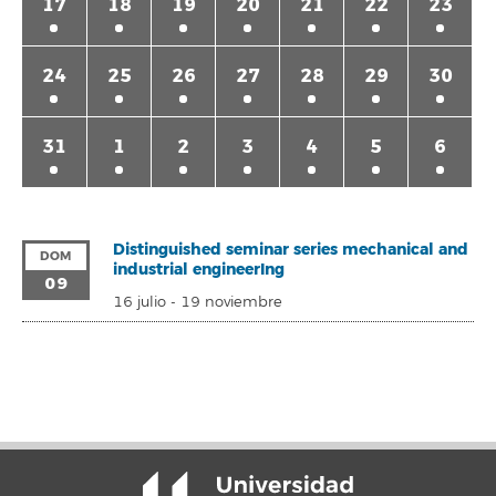
17
18
19
20
21
22
23
24
25
26
27
28
29
30
31
1
2
3
4
5
6
Distinguished seminar series mechanical and
DOM
industrial engineerIng
09
16 julio
-
19 noviembre