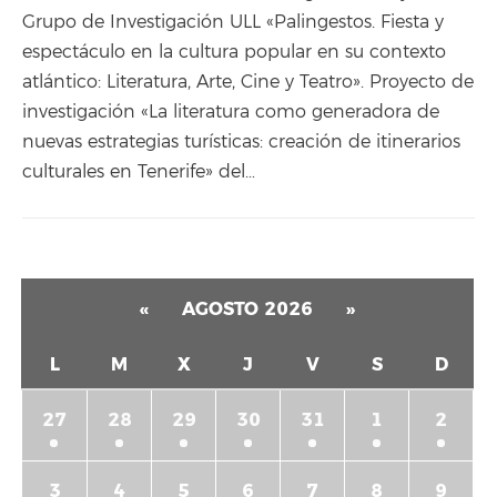
Grupo de Investigación ULL «Palingestos. Fiesta y
espectáculo en la cultura popular en su contexto
atlántico: Literatura, Arte, Cine y Teatro». Proyecto de
investigación «La literatura como generadora de
nuevas estrategias turísticas: creación de itinerarios
culturales en Tenerife» del…
«
AGOSTO 2026
»
L
M
X
J
V
S
D
27
28
29
30
31
1
2
3
4
5
6
7
8
9