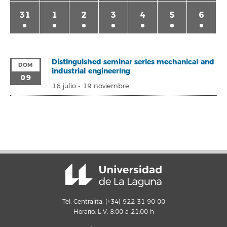
31
1
2
3
4
5
6
Distinguished seminar series mechanical and
DOM
industrial engineerIng
09
16 julio
-
19 noviembre
Tel. Centralita: (+34) 922 31 90 00
Horario: L-V, 8:00 a 21:00 h