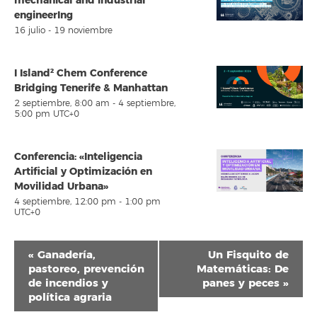
mechanical and industrial
engineerIng
16 julio
-
19 noviembre
I Island² Chem Conference
Bridging Tenerife & Manhattan
2 septiembre, 8:00 am
-
4 septiembre,
5:00 pm
UTC+0
Conferencia: «Inteligencia
Artificial y Optimización en
Movilidad Urbana»
4 septiembre, 12:00 pm
-
1:00 pm
UTC+0
Navegación
«
Ganadería,
Un Fisquito de
del
pastoreo, prevención
Matemáticas: De
de incendios y
panes y peces
»
Evento
política agraria