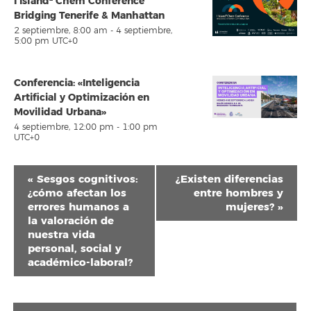
I Island² Chem Conference
Bridging Tenerife & Manhattan
2 septiembre, 8:00 am
-
4 septiembre,
5:00 pm
UTC+0
Conferencia: «Inteligencia
Artificial y Optimización en
Movilidad Urbana»
4 septiembre, 12:00 pm
-
1:00 pm
UTC+0
Navegación
«
Sesgos cognitivos:
¿Existen diferencias
del
¿cómo afectan los
entre hombres y
errores humanos a
mujeres?
»
Evento
la valoración de
nuestra vida
personal, social y
académico-laboral?