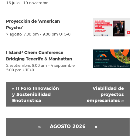
16 julio
-
19 noviembre
Proyección de ‘American
Psycho’
7 agosto, 7:00 pm
-
9:00 pm
UTC+0
I Island² Chem Conference
Bridging Tenerife & Manhattan
2 septiembre, 8:00 am
-
4 septiembre,
5:00 pm
UTC+0
Navegación
«
II Foro Innovación
Viabilidad de
del
y Sostenibilidad
proyectos
Enoturística
empresariales
»
Evento
«
AGOSTO 2026
»