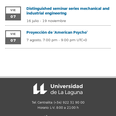
Distinguished seminar series mechanical and
VIE
industrial engineerIng
07
16 julio
-
19 noviembre
Proyección de ‘American Psycho’
VIE
07
7 agosto, 7:00 pm
-
9:00 pm
UTC+0
Tel. Centralita: (+34) 922 31 90 00
Horario: L-V, 8:00 a 21:00 h