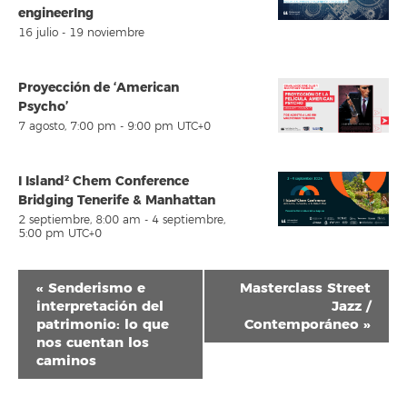
engineerIng
16 julio
-
19 noviembre
Proyección de ‘American
Psycho’
7 agosto, 7:00 pm
-
9:00 pm
UTC+0
I Island² Chem Conference
Bridging Tenerife & Manhattan
2 septiembre, 8:00 am
-
4 septiembre,
5:00 pm
UTC+0
Navegación
«
Senderismo e
Masterclass Street
del
interpretación del
Jazz /
patrimonio: lo que
Contemporáneo
»
Evento
nos cuentan los
caminos