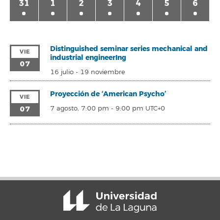
31
1
2
3
4
5
6
Distinguished seminar series mechanical and
VIE
industrial engineerIng
07
16 julio
-
19 noviembre
Proyección de ‘American Psycho’
VIE
07
7 agosto, 7:00 pm
-
9:00 pm
UTC+0