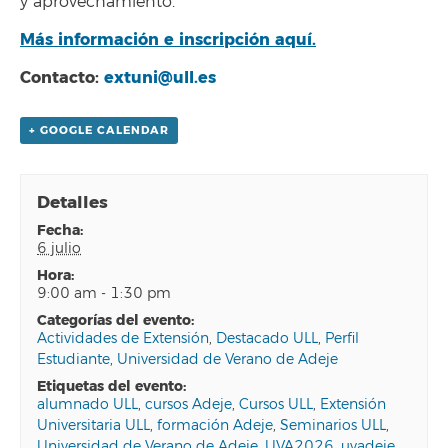
y aprovechamiento.
Más información e inscripción aquí.
Contacto:
extuni@ull.es
+ GOOGLE CALENDAR
Detalles
fecha:
6 julio
hora:
9:00 am - 1:30 pm
categorías del evento:
Actividades de Extensión
,
Destacado ULL
,
Perfil
Estudiante
,
Universidad de Verano de Adeje
etiquetas del evento:
alumnado ULL
,
cursos Adeje
,
Cursos ULL
,
Extensión
Universitaria ULL
,
formación Adeje
,
Seminarios ULL
,
Universidad de Verano de Adeje
,
UVA2026
,
uvadeje