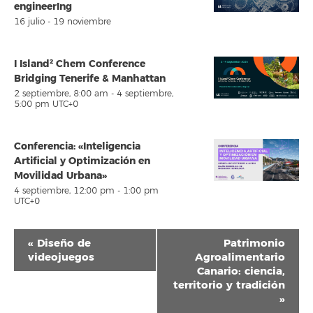
engineerIng
16 julio
-
19 noviembre
I Island² Chem Conference
Bridging Tenerife & Manhattan
2 septiembre, 8:00 am
-
4 septiembre,
5:00 pm
UTC+0
Conferencia: «Inteligencia
Artificial y Optimización en
Movilidad Urbana»
4 septiembre, 12:00 pm
-
1:00 pm
UTC+0
Navegación
«
Diseño de
Patrimonio
del
videojuegos
Agroalimentario
Canario: ciencia,
Evento
territorio y tradición
»