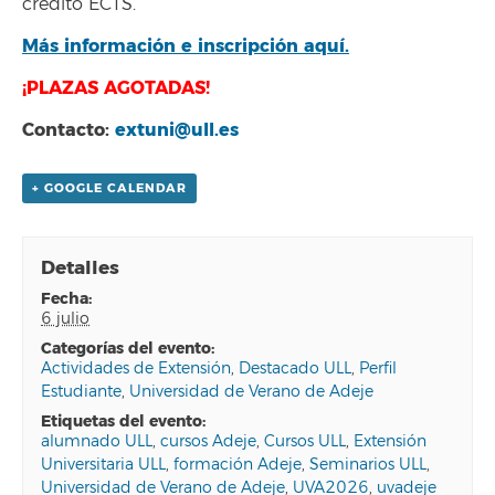
crédito ECTS.
Más información e inscripción aquí.
¡PLAZAS AGOTADAS!
Contacto:
extuni@ull.es
+ GOOGLE CALENDAR
Detalles
fecha:
6 julio
categorías del evento:
Actividades de Extensión
,
Destacado ULL
,
Perfil
Estudiante
,
Universidad de Verano de Adeje
etiquetas del evento:
alumnado ULL
,
cursos Adeje
,
Cursos ULL
,
Extensión
Universitaria ULL
,
formación Adeje
,
Seminarios ULL
,
Universidad de Verano de Adeje
,
UVA2026
,
uvadeje