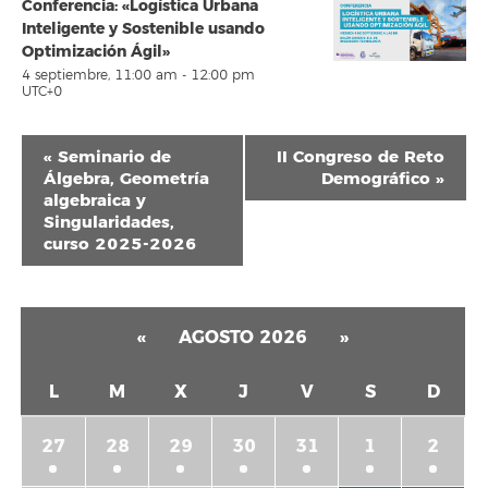
Conferencia: «Logística Urbana
Inteligente y Sostenible usando
Optimización Ágil»
4 septiembre, 11:00 am
-
12:00 pm
UTC+0
Navegación
«
Seminario de
II Congreso de Reto
del
Álgebra, Geometría
Demográfico
»
algebraica y
Evento
Singularidades,
curso 2025-2026
«
AGOSTO 2026
»
L
M
X
J
V
S
D
27
28
29
30
31
1
2