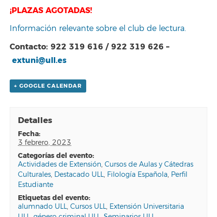
¡PLAZAS AGOTADAS!
Información relevante sobre el club de lectura.
Contacto: 922 319 616 / 922 319 626 –
extuni@ull.es
+ GOOGLE CALENDAR
Detalles
fecha:
3 febrero, 2023
categorías del evento:
Actividades de Extensión
,
Cursos de Aulas y Cátedras
Culturales
,
Destacado ULL
,
Filología Española
,
Perfil
Estudiante
etiquetas del evento:
alumnado ULL
,
Cursos ULL
,
Extensión Universitaria
ULL
,
género criminal ULL
,
Seminarios ULL