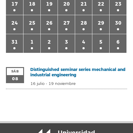
17
18
19
20
21
22
23
24
25
26
27
28
29
30
31
1
2
3
4
5
6
Distinguished seminar series mechanical and
SÁB
industrial engineerIng
08
16 julio
-
19 noviembre