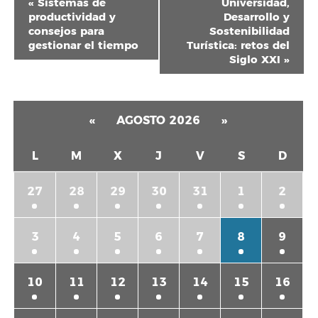
«
Sistemas de
Universidad,
del
productividad y
Desarrollo y
consejos para
Sostenibilidad
Evento
gestionar el tiempo
Turística: retos del
Siglo XXI
»
«
AGOSTO 2026
»
L
M
X
J
V
S
D
27
28
29
30
31
1
2
3
4
5
6
7
8
9
10
11
12
13
14
15
16