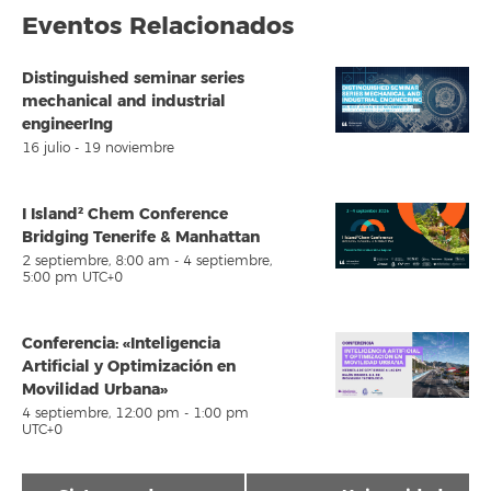
Eventos Relacionados
Distinguished seminar series
mechanical and industrial
engineerIng
16 julio
-
19 noviembre
I Island² Chem Conference
Bridging Tenerife & Manhattan
2 septiembre, 8:00 am
-
4 septiembre,
5:00 pm
UTC+0
Conferencia: «Inteligencia
Artificial y Optimización en
Movilidad Urbana»
4 septiembre, 12:00 pm
-
1:00 pm
UTC+0
Navegación