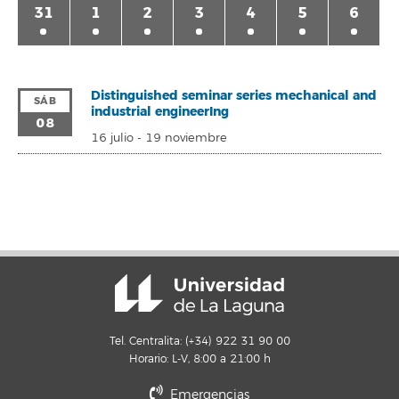
31
1
2
3
4
5
6
Distinguished seminar series mechanical and
SÁB
industrial engineerIng
08
16 julio
-
19 noviembre
Tel. Centralita: (+34) 922 31 90 00
Horario: L-V, 8:00 a 21:00 h
Emergencias