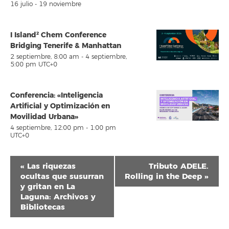
16 julio
-
19 noviembre
I Island² Chem Conference
Bridging Tenerife & Manhattan
2 septiembre, 8:00 am
-
4 septiembre,
5:00 pm
UTC+0
Conferencia: «Inteligencia
Artificial y Optimización en
Movilidad Urbana»
4 septiembre, 12:00 pm
-
1:00 pm
UTC+0
Navegación
«
Las riquezas
Tributo ADELE.
del
ocultas que susurran
Rolling in the Deep
»
y gritan en La
Evento
Laguna: Archivos y
Bibliotecas