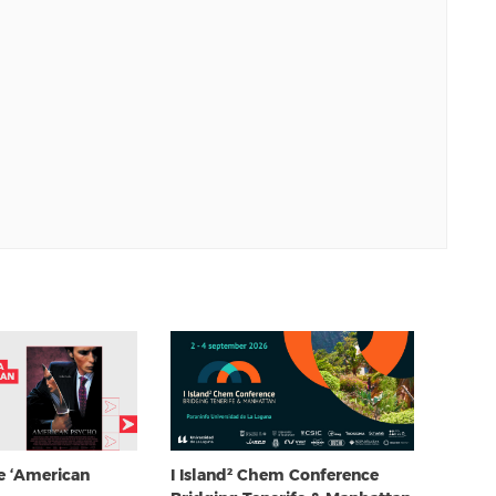
e ‘American
I Island² Chem Conference