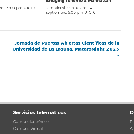
Bridging Tenerife & Manhattan
pm
-
9:00 pm
UTC+0
2 septiembre, 8:00 am
-
4
septiembre, 5:00 pm
UTC+0
Jornada de Puertas Abiertas Científicas de la
Universidad de La Laguna. MacaroNight 2023
»
Servicios telemáticos
O
Correo electrónico
Pe
Campus Virtual
A