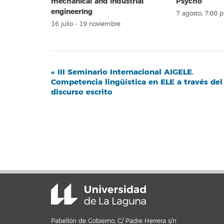
mechanical and industrial
Psycho’
engineerIng
7 agosto, 7:00 
16 julio
-
19 noviembre
Navegación
«
III Seminario Internacional AIGELE.
Competencia lingüística en ELE a través del
del
discurso escrito
Evento
Pabellón de Gobierno, C/ Padre Herrera s/n