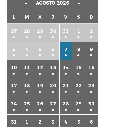
«
AGOSTO 2026
»
L
M
X
J
V
S
D
27
28
29
30
31
1
2
3
4
5
6
7
8
9
rtir
10
11
12
13
14
15
16
17
18
19
20
21
22
23
24
25
26
27
28
29
30
31
1
2
3
4
5
6