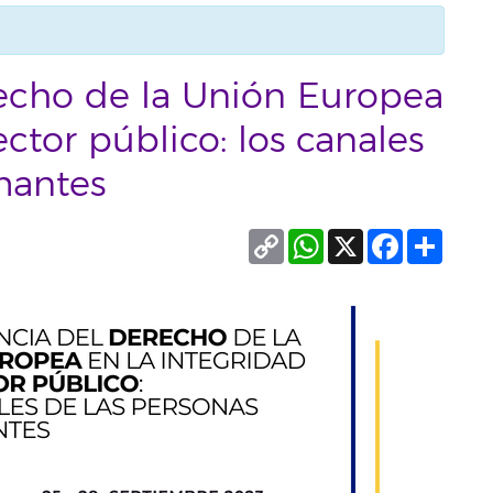
recho de la Unión Europea
ector público: los canales
mantes
Copy
WhatsApp
X
Facebook
Compa
Link