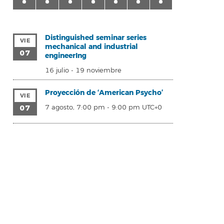
Distinguished seminar series
VIE
mechanical and industrial
07
engineerIng
16 julio
-
19 noviembre
Proyección de ‘American Psycho’
VIE
07
7 agosto, 7:00 pm
-
9:00 pm
UTC+0