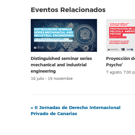
Eventos Relacionados
Distinguished seminar series
Proyección d
mechanical and industrial
Psycho’
engineerIng
7 agosto, 7:00 
16 julio
-
19 noviembre
Navegación
«
II Jornadas de Derecho Internacional
Privado de Canarias
del
Evento