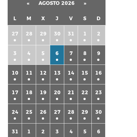
«
AGOSTO 2026
»
L
M
X
J
V
S
D
27
28
29
30
31
1
2
3
4
5
6
7
8
9
rtir
10
11
12
13
14
15
16
17
18
19
20
21
22
23
24
25
26
27
28
29
30
31
1
2
3
4
5
6