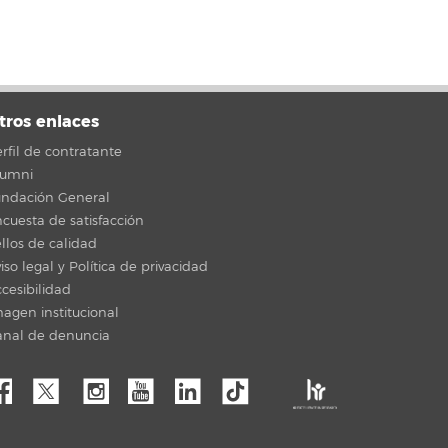
tros enlaces
rfil de contratante
lumni
undación General
cuesta de satisfacción
llos de calidad
iso legal y Política de privacidad
cesibilidad
agen institucional
anal de denuncia