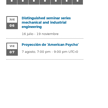
Distinguished seminar series
JUE
mechanical and industrial
06
engineerIng
16 julio
-
19 noviembre
Proyección de ‘American Psycho’
VIE
07
7 agosto, 7:00 pm
-
9:00 pm
UTC+0