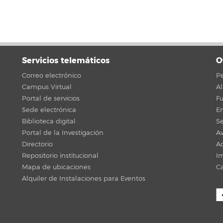
Servicios telemáticos
O
Correo electrónico
Pe
Campus Virtual
A
Portal de servicios
F
Sede electrónica
En
Biblioteca digital
Se
Portal de la Investigación
Av
Directorio
Ac
Repositorio institucional
Im
Mapa de ubicaciones
C
Alquiler de Instalaciones para Eventos