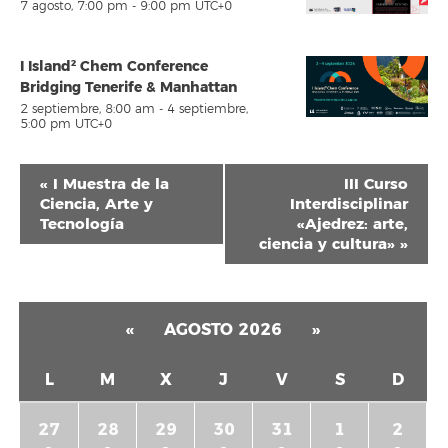
7 agosto, 7:00 pm
-
9:00 pm
UTC+0
I Island² Chem Conference
Bridging Tenerife & Manhattan
2 septiembre, 8:00 am
-
4 septiembre,
5:00 pm
UTC+0
Navegación
«
I Muestra de la
III Curso
del
Ciencia, Arte y
Interdisciplinar
Tecnología
«Ajedrez: arte,
Evento
ciencia y cultura»
»
«
AGOSTO 2026
»
L
M
X
J
V
S
D
27
28
29
30
31
1
2