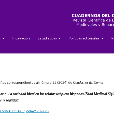
e
Indexación
Estadísticas
Políticas editoriales
R
señas correspondientes al número 32 (2024) de
Cuadernos del Cemyr
.
fico:
La sociedad ideal en los relatos utópicos hispanos (Edad Media al Sigl
ón y realidad
.
oi.org/10.25145/j.cemyr.2024.32