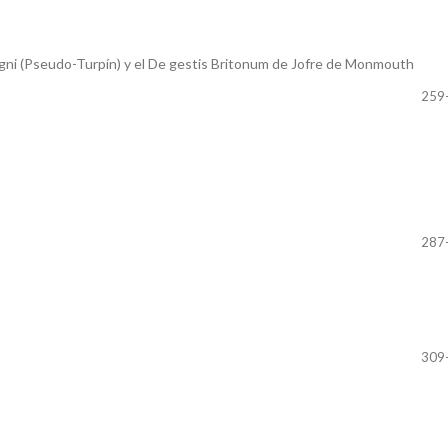
agni (Pseudo-Turpín) y el De gestis Britonum de Jofre de Monmouth
259
287
309