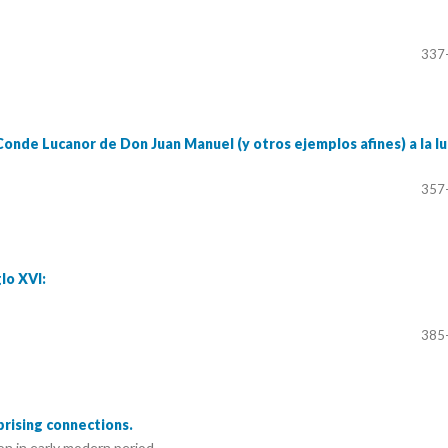
337
Conde Lucanor de Don Juan Manuel (y otros ejemplos afines) a la l
357
glo XVI:
385
prising connections.
on in early modern period