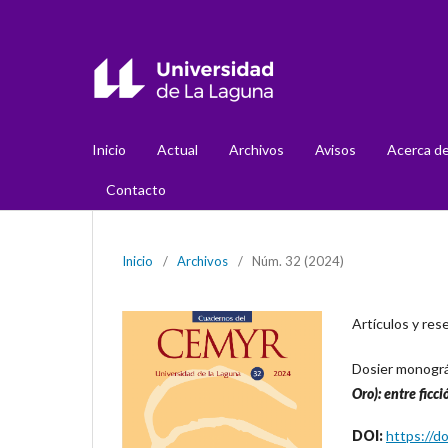
Inicio
Actual
Archivos
Avisos
Acerca d
Contacto
Inicio
/
Archivos
/
Núm. 32 (2024)
Artículos y re
Dosier monográ
Oro): entre ficci
DOI:
https://d