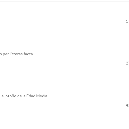
1
 per litteras facta
2
n el otoño de la Edad Media
4