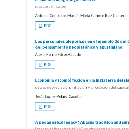
una aproximación
Antonio Contreras Martín, María Carmen Ruiz Cantero
PDF
Los personajes alegóricos en el ejemplo 26 del 
del pensamiento neoplatónico y agustiniano
Alexia Perrier-Gros-Claude
PDF
Economía y (como) ficción en la Inglaterra del si
usura, depreciación, inflación y circulación del capital
Jesús López-Peláez Casellas
PDF
A pedagogical legacy? Abacus tradition and sur
From the Liber abaci (1202) to the economic educati