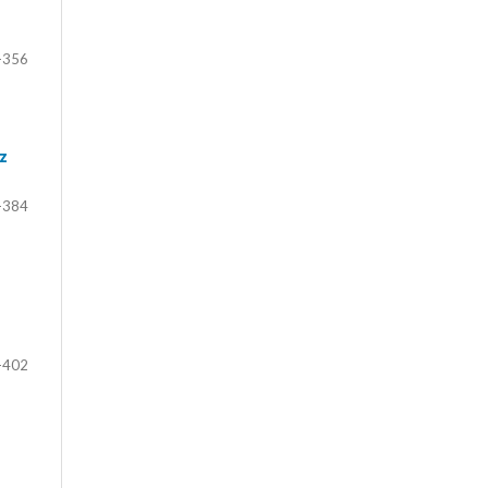
-356
uz
-384
-402