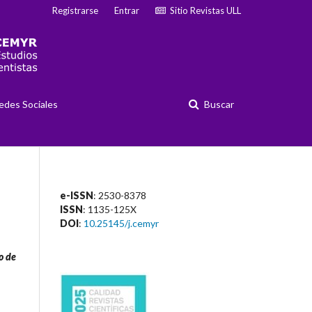
Registrarse
Entrar
Sitio Revistas ULL
edes Sociales
Buscar
e-ISSN
: 2530-8378
ISSN
: 1135-125X
DOI
:
10.25145/j.cemyr
o de