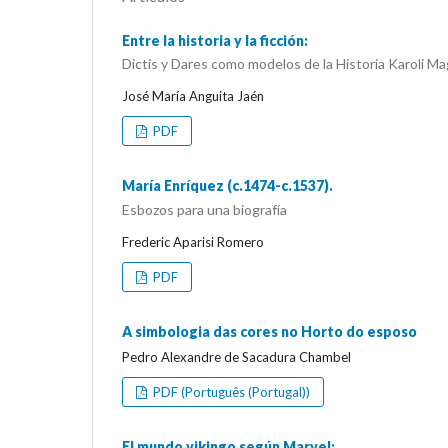
Entre la historia y la ficción:
Dictis y Dares como modelos de la Historia Karoli M
José María Anguita Jaén
PDF
María Enríquez (c.1474-c.1537).
Esbozos para una biografía
Frederic Aparisi Romero
PDF
A simbologia das cores no Horto do esposo
Pedro Alexandre de Sacadura Chambel
PDF (Português (Portugal))
El mundo vikingo según Marvel: