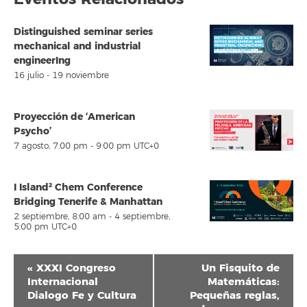
Distinguished seminar series
mechanical and industrial
engineerIng
16 julio
-
19 noviembre
Proyección de ‘American
Psycho’
7 agosto, 7:00 pm
-
9:00 pm
UTC+0
I Island² Chem Conference
Bridging Tenerife & Manhattan
2 septiembre, 8:00 am
-
4 septiembre,
5:00 pm
UTC+0
Navegación
«
XXXI Congreso
Un Fisquito de
del
Internacional
Matemáticas:
Dialogo Fe y Cultura
Pequeñas reglas,
Evento