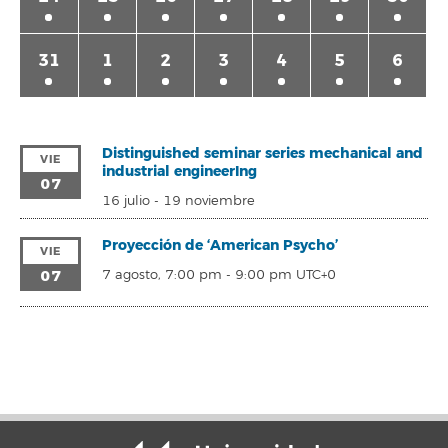
31
1
2
3
4
5
6
Distinguished seminar series mechanical and
VIE
industrial engineerIng
07
16 julio
-
19 noviembre
Proyección de ‘American Psycho’
VIE
07
7 agosto, 7:00 pm
-
9:00 pm
UTC+0