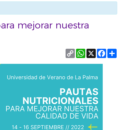
para mejorar nuestra
Copy
WhatsApp
X
Facebook
Compa
Link