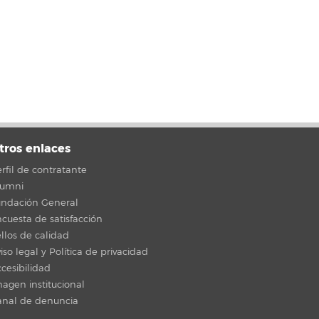
tros enlaces
rfil de contratante
lumni
undación General
cuesta de satisfacción
llos de calidad
iso legal y Política de privacidad
cesibilidad
agen institucional
anal de denuncia