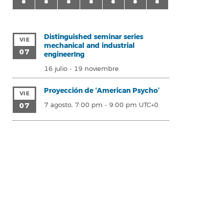
Distinguished seminar series
VIE
mechanical and industrial
07
engineerIng
16 julio
-
19 noviembre
Proyección de ‘American Psycho’
VIE
07
7 agosto, 7:00 pm
-
9:00 pm
UTC+0