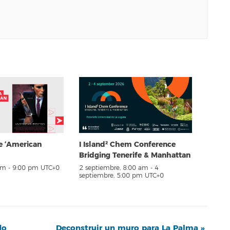
e ‘American
I Island² Chem Conference
Bridging Tenerife & Manhattan
pm
-
9:00 pm
UTC+0
2 septiembre, 8:00 am
-
4
septiembre, 5:00 pm
UTC+0
do
Deconstruir un muro para La Palma
»