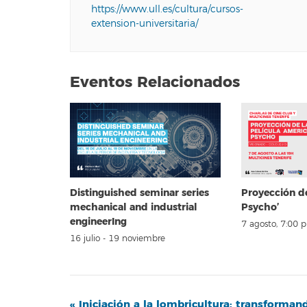
https://www.ull.es/cultura/cursos-
extension-universitaria/
Eventos Relacionados
Distinguished seminar series
Proyección d
mechanical and industrial
Psycho’
engineerIng
7 agosto, 7:00 
16 julio
-
19 noviembre
Navegación
«
Iniciación a la lombricultura: transforman