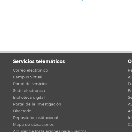
Servicios telemáticos
O
Correo electrónico
Pe
Campus Virtual
A
Portal de servicios
F
Sede electrónica
En
Biblioteca digital
Se
Portal de la Investigación
Av
Directorio
Ac
Repositorio institucional
Im
Mapa de ubicaciones
C
Alquiler de Instalaciones para Eventos