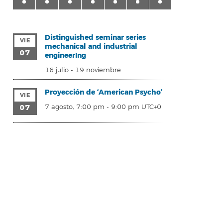
Distinguished seminar series
VIE
mechanical and industrial
07
engineerIng
16 julio
-
19 noviembre
Proyección de ‘American Psycho’
VIE
07
7 agosto, 7:00 pm
-
9:00 pm
UTC+0