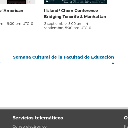
e ‘American
I Island² Chem Conference
Bridging Tenerife & Manhattan
pm
-
9:00 pm
UTC+0
2 septiembre, 8:00 am
-
4
septiembre, 5:00 pm
UTC+0
Semana Cultural de la Facultad de Educación
e
»
Servicios telemáticos
O
Correo electrónico
Pe