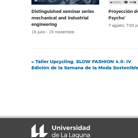
Distinguished seminar series
Proyección d
mechanical and industrial
Psycho’
engineerIng
7 agosto, 7:00 
16 julio
-
19 noviembre
Navegación
«
Taller Upcycling. SLOW FASHION 4.0: IV
Edición de la Semana de la Moda Sostenibl
del
Evento