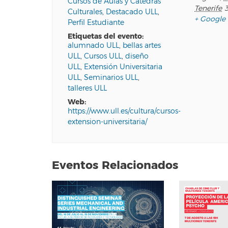
Cursos de Aulas y Cátedras
Tenerife
Culturales
,
Destacado ULL
,
+ Google
Perfil Estudiante
etiquetas del evento:
alumnado ULL
,
bellas artes
ULL
,
Cursos ULL
,
diseño
ULL
,
Extensión Universitaria
ULL
,
Seminarios ULL
,
talleres ULL
web:
https://www.ull.es/cultura/cursos-
extension-universitaria/
Eventos Relacionados